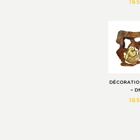
16
DÉCORATIO
– D
16