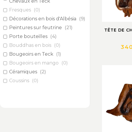
Chevaux en Teck
Fresques
(
0
)
Décorations en bois d'Albésia
(
9
)
Peintures sur feutrine
(
21
)
TÊTE DE C
Porte bouteilles
(
4
)
Bouddhas en bois
(
0
)
34
Bougeoirs en Teck
(
1
)
Bougeoirs en mango
(
0
)
Céramiques
(
2
)
Coussins
(
0
)
Vases et plats en mango
(
0
)
Miroirs
(
0
)
Objets décoratifs à bascule
(
0
)
Poissons
(
0
)
Autres décorations
(
0
)