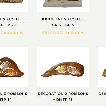
EN CIMENT –
BOUDDHA EN CIMENT –
E – BC 2
GRIS – BC 3
€
360,00
€
200,00
€
280,00
€
N 3 POISSONS
DÉCORATION 2 POISSONS
DÉC
MTP 14
– DMTP 15