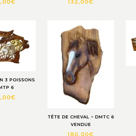
5,00
€
132,00
€
N 3 POISSONS
MTP 6
5,00
€
TÊTE DE CHEVAL – DMTC 6
VENDUE
180,00
€