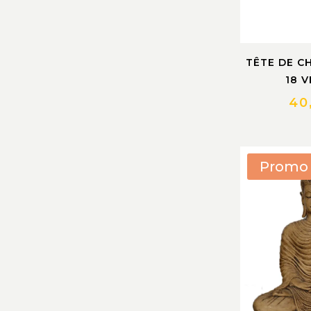
Tabourets en teck
(
0
)
Maison des Esprits
(
0
)
Bouddha en laiton
(
0
)
TÊTE DE C
Chevaux sculptés en Teck
(
16
)
18 
Peintures Bouddha sur
(
21
)
feutrine
40
Eléphants sculptés en Teck
(
0
)
Décorations murales
(
0
)
Eléphants en Teck
Promo 
Autres Décorations murales
(
3
)
en Teck
Décorations murales
(
0
)
Dragons en Teck