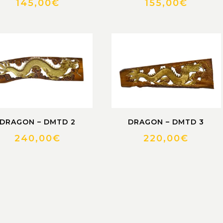
145,00
€
155,00
€
DRAGON – DMTD 2
DRAGON – DMTD 3
240,00
€
220,00
€