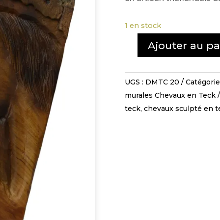
1 en stock
Ajouter au pa
quantité
de
Tête
UGS :
DMTC 20
Catégorie
de
murales Chevaux en Teck
cheval
teck
,
chevaux sculpté en t
-
DMTC
20