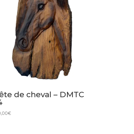
ête de cheval – DMTC
4
0,00
€