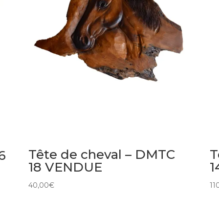
Tête de cheval – DMTC
T
6
18 VENDUE
1
40,00
€
11