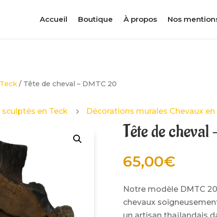
Accueil
Boutique
À propos
Nos mention
 Teck
/ Tête de cheval – DMTC 20
 sculptés en Teck
Décorations murales Chevaux en
5
Tête de cheval
65,00
€
Notre modèle DMTC 20 f
chevaux soigneusement 
un artisan thaïlandais d