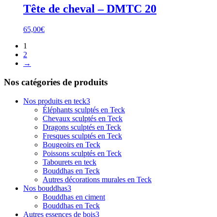
Tête de cheval – DMTC 20
65,00
€
1
2
→
Nos catégories de produits
Nos produits en teck
3
Éléphants sculptés en Teck
Chevaux sculptés en Teck
Dragons sculptés en Teck
Fresques sculptés en Teck
Bougeoirs en Teck
Poissons sculptés en Teck
Tabourets en teck
Bouddhas en Teck
Autres décorations murales en Teck
Nos bouddhas
3
Bouddhas en ciment
Bouddhas en Teck
Autres essences de bois
3