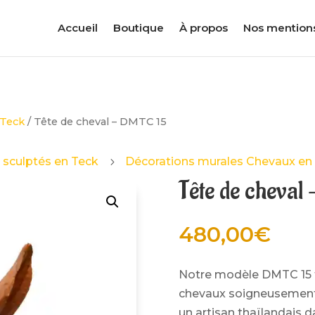
Accueil
Boutique
À propos
Nos mention
 Teck
/ Tête de cheval – DMTC 15
 sculptés en Teck
Décorations murales Chevaux en
5
Tête de cheval
480,00
€
Notre modèle DMTC 15 f
chevaux soigneusement 
un artisan thaïlandais d