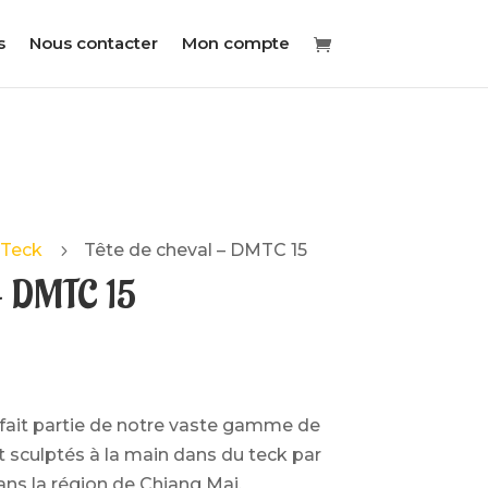
s
Nous contacter
Mon compte
 Teck
Tête de cheval – DMTC 15
5
 – DMTC 15
ait partie de notre vaste gamme de
sculptés à la main dans du teck par
ans la région de Chiang Mai.