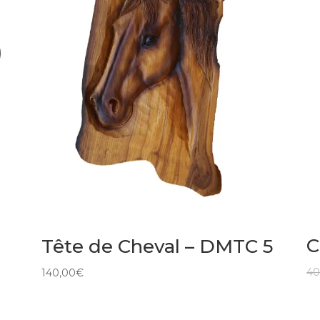
C
Tête de Cheval – DMTC 5
40
140,00
€