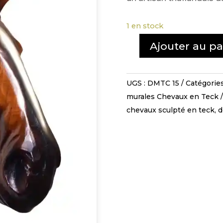
1 en stock
Ajouter au pa
quantité
de
Tête
UGS :
DMTC 15
Catégories
de
murales Chevaux en Teck
cheval
chevaux sculpté en teck
,
d
-
DMTC
15