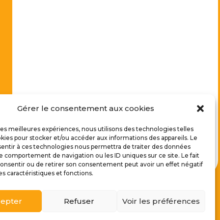
Gérer le consentement aux cookies
 les meilleures expériences, nous utilisons des technologies telles
kies pour stocker et/ou accéder aux informations des appareils. Le
sentir à ces technologies nous permettra de traiter des données
le comportement de navigation ou les ID uniques sur ce site. Le fait
onsentir ou de retirer son consentement peut avoir un effet négatif
es caractéristiques et fonctions.
epter
Refuser
Voir les préférences
de Cookies
|
Plan du site
|
Politique de confidentialité