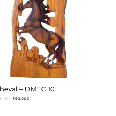
heval – DMTC 10
0,00
€
340,00
€