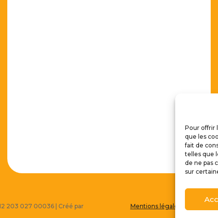
Pour offrir
que les coo
fait de con
telles que 
de ne pas c
sur certain
Acc
 512 203 027 00036 | Créé par
Mentions légales
|
Politique 