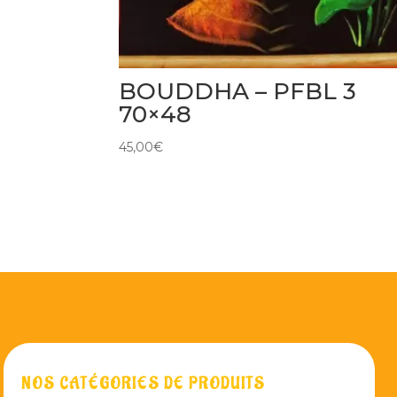
BOUDDHA – PFBL 3
70×48
45,00
€
NOS CATÉGORIES DE PRODUITS