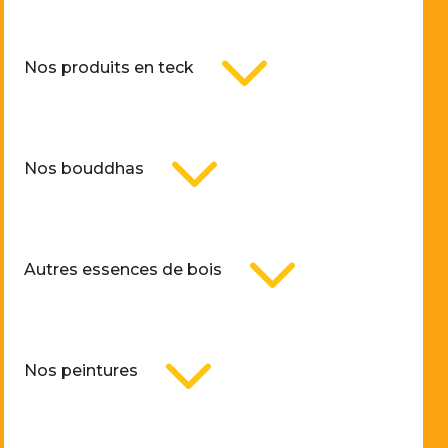
3
Nos produits en teck
3
Nos bouddhas
3
Autres essences de bois
3
Nos peintures