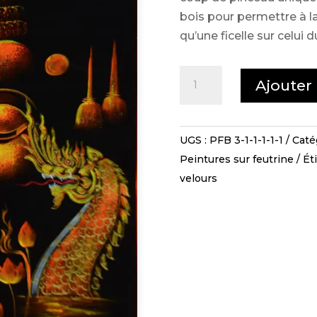
bois pour permettre à la
qu’une ficelle sur celui 
quantité
Ajouter
de
BOUDDHA
-
UGS :
PFB 3-1-1-1-1-1
Caté
PFBD
Peintures sur feutrine
Ét
310
velours
95X69