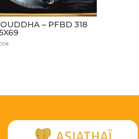
OUDDHA – PFBD 318
5X69
,00
€