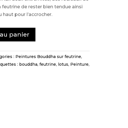
 feutrine de rester bien tendue ainsi
du haut pour l’accrocher.
 au panier
gories :
Peintures Bouddha sur feutrine
,
iquettes :
bouddha
,
feutrine
,
lotus
,
Peinture
,