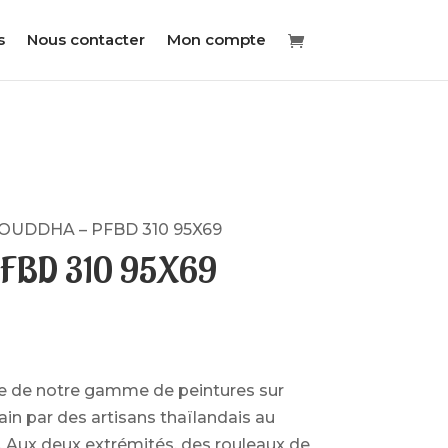
s
Nous contacter
Mon compte
OUDDHA – PFBD 310 95X69
FBD 310 95X69
tie de notre gamme de peintures sur
main par des artisans thaïlandais au
 Aux deux extrémités, des rouleaux de