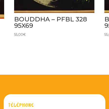
BOUDDHA – PFBL 328
B
95X69
9
55,00
€
55
TÉLÉPHONE