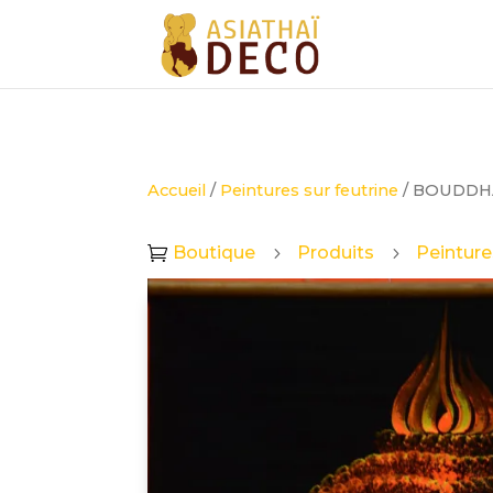
Accueil
/
Peintures sur feutrine
/ BOUDDHA
Boutique
Produits
Peinture

5
5