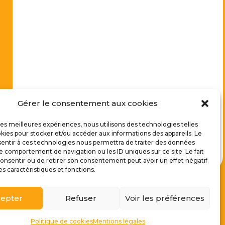
Gérer le consentement aux cookies
 les meilleures expériences, nous utilisons des technologies telles
kies pour stocker et/ou accéder aux informations des appareils. Le
sentir à ces technologies nous permettra de traiter des données
le comportement de navigation ou les ID uniques sur ce site. Le fait
onsentir ou de retirer son consentement peut avoir un effet négatif
es caractéristiques et fonctions.
epter
Refuser
Voir les préférences
de Cookies
|
Plan du site
|
Politique de confidentialité
Politique de cookies
Mentions légales