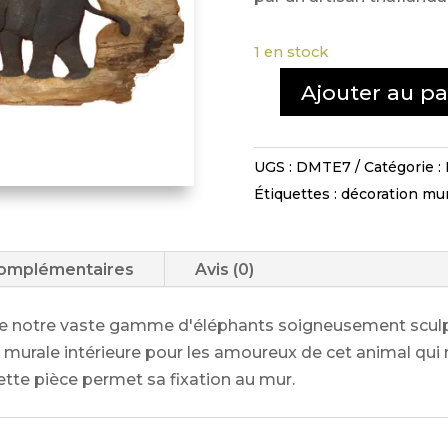
1 en stock
Ajouter au pa
quantité
de
Décoration
UGS :
DMTE7
Catégorie :
2
Étiquettes :
décoration mur
Éléphants
-
DMTE
complémentaires
Avis (0)
7
de notre vaste gamme d'éléphants soigneusement sculp
 murale intérieure pour les amoureux de cet animal qui r
ette pièce permet sa fixation au mur.