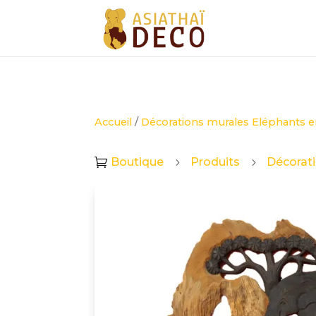
Accueil
/
Décorations murales Eléphants 
Boutique
Produits
Décorati

5
5