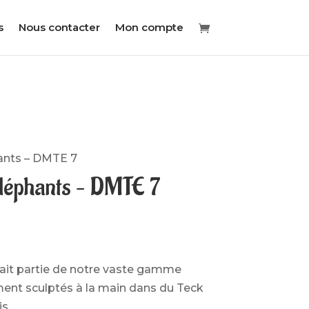
s
Nous contacter
Mon compte
ants – DMTE 7
léphants – DMTE 7
it partie de notre vaste gamme
ent sculptés à la main dans du Teck
s.