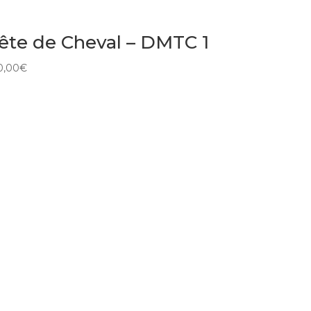
ête de Cheval – DMTC 1
0,00
€