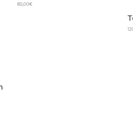
85,00
€
T
12
n