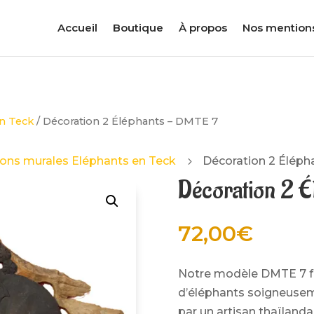
Accueil
Boutique
À propos
Nos mention
en Teck
/ Décoration 2 Éléphants – DMTE 7
ons murales Eléphants en Teck
Décoration 2 Éléph
5
Décoration 2 É
72,00
€
Notre modèle DMTE 7 fa
d’éléphants soigneusem
par un artisan thaïlandai