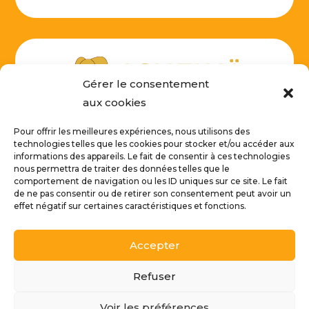
Gérer le consentement
aux cookies
Pour offrir les meilleures expériences, nous utilisons des
technologies telles que les cookies pour stocker et/ou accéder aux
informations des appareils. Le fait de consentir à ces technologies
NOUS CONTACTER
nous permettra de traiter des données telles que le
comportement de navigation ou les ID uniques sur ce site. Le fait
de ne pas consentir ou de retirer son consentement peut avoir un
effet négatif sur certaines caractéristiques et fonctions.
Accepter
© Tous droits réservés par AsiaThaï Déco | SIRET : 512 203
027 00036 | Créé par
Refuser
Voir les préférences