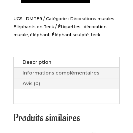
de
Décoration
UGS :
DMTE9
Catégorie :
Décorations murales
Éléphants
Eléphants en Teck
Étiquettes :
décoration
en
murale
,
éléphant
,
Éléphant sculpté
,
teck
Teck
-
DMTE
Description
14
Informations complémentaires
Avis (0)
Produits similaires