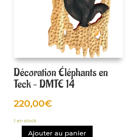
Décoration Éléphants en
Teck – DMTE 14
220,00
€
1 en stock
Ajouter au panier
quantité