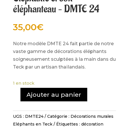
éléphanteau – DMTE 24
35,00
€
Notre modèle DMTE 24 fait partie de notre
vaste gamme de décorations éléphants
soigneusement sculptées à la main dans du
Teck par un artisan thaïlandais.
1 en stock
Ajouter au panier
quantité
de
Éléphante
UGS :
DMTE24
Catégorie :
Décorations murales
et
Eléphants en Teck
Étiquettes :
décoration