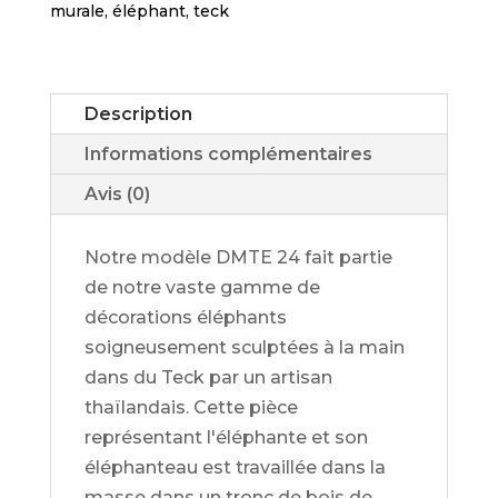
son
murale
,
éléphant
,
teck
éléphanteau
-
DMTE
Description
24
Informations complémentaires
Avis (0)
Notre modèle DMTE 24 fait partie
de notre vaste gamme de
décorations éléphants
soigneusement sculptées à la main
dans du Teck par un artisan
thaïlandais. Cette pièce
représentant l'éléphante et son
éléphanteau est travaillée dans la
masse dans un tronc de bois de