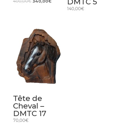
DMTC 5
400,00
€
340,00
€
140,00
€
Tête de
Cheval –
DMTC 17
70,00
€