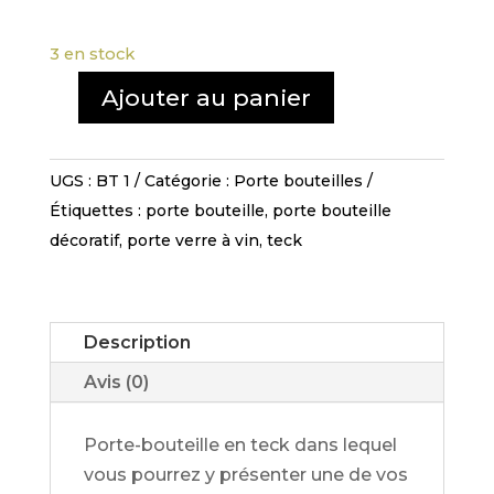
3 en stock
Ajouter au panier
quantité
de
Porte
UGS :
BT 1
Catégorie :
Porte bouteilles
bouteille
Étiquettes :
porte bouteille
,
porte bouteille
avec
décoratif
,
porte verre à vin
,
teck
support
à
verres-
Description
PBT
1
Avis (0)
Porte-bouteille en teck dans lequel
vous pourrez y présenter une de vos