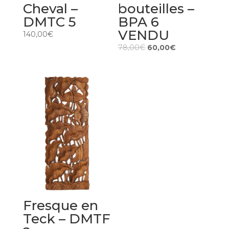
Cheval –
bouteilles –
DMTC 5
BPA 6
VENDU
140,00
€
78,00
€
60,00
€
Fresque en
Teck – DMTF