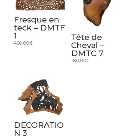
Fresque en
teck – DMTF
1
Tête de
460,00
€
Cheval –
DMTC 7
180,00
€
DECORATIO
N 3