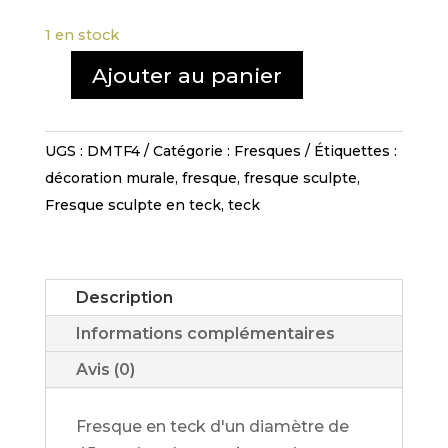
1 en stock
Ajouter au panier
quantité
de
Fresque
UGS :
DMTF4
Catégorie :
Fresques
Étiquettes :
en
décoration murale
,
fresque
,
fresque sculpte
,
teck
Fresque sculpte en teck
,
teck
-
DMTF
4
Description
Informations complémentaires
Avis (0)
Fresque en teck d'un diamètre de