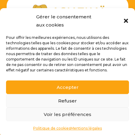
Gérer le consentement
aux cookies
Pour offrir les meilleures expériences, nous utilisons des
technologies telles que les cookies pour stocker et/ou accéder aux
informations des appareils. Le fait de consentir à ces technologies
NOUS CONTACTER
nous permettra de traiter des données telles que le
comportement de navigation ou les ID uniques sur ce site. Le fait
de ne pas consentir ou de retirer son consentement peut avoir un
effet négatif sur certaines caractéristiques et fonctions.
Accepter
© Tous droits réservés par AsiaThaï Déco | SIRET : 512 203
027 00036 | Créé par
Refuser
Voir les préférences
Mentions légales
|
Politique de Cookies
|
Plan du site
|
Politique de confidentialité
Politique de cookies
Mentions légales