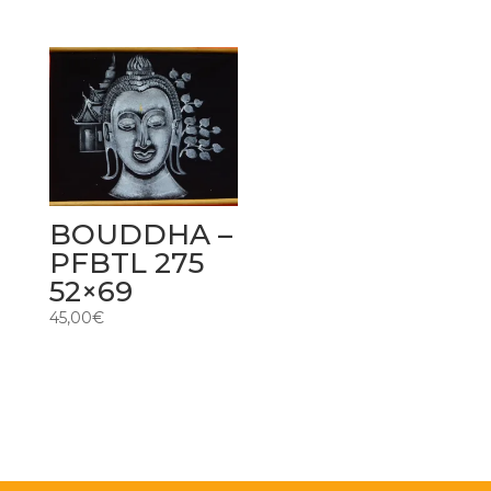
BOUDDHA –
PFBTL 275
52×69
45,00
€