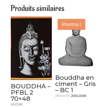
Produits similaires
Promo !
Bouddha en
ciment – Gris
BOUDDHA –
– BC 1
PFBL 2
280,00
€
200,00
€
70×48
45,00
€