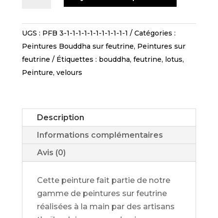
de
BOUDDHA
-
UGS :
PFB 3-1-1-1-1-1-1-1-1-1-1-1
Catégories :
PFBL
Peintures Bouddha sur feutrine
,
Peintures sur
329
feutrine
Étiquettes :
bouddha
,
feutrine
,
lotus
,
95X69
Peinture
,
velours
Description
Informations complémentaires
Avis (0)
Cette peinture fait partie de notre
gamme de peintures sur feutrine
réalisées à la main par des artisans