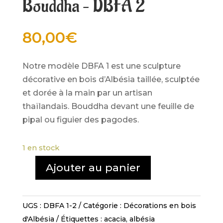
Bouddha – DBFA 2
80,00
€
Notre modèle DBFA 1 est une sculpture
décorative en bois d’Albésia taillée, sculptée
et dorée à la main par un artisan
thaïlandais. Bouddha devant une feuille de
pipal ou figuier des pagodes.
1 en stock
Ajouter au panier
quantité
de
Bouddha
UGS :
DBFA 1-2
Catégorie :
Décorations en bois
-
d'Albésia
Étiquettes :
acacia
,
albésia